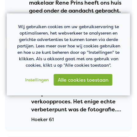
makelaar Rene Prins heeft ons huis
goed onder de aandacht gebracht.
Kortom prima service. Een aanrader.
Thea Eckhardt van Kooten
Wij gebruiken cookies om uw gebruikservaring te
Stadsmolen 161
optimaliseren, het webverkeer te analyseren en
gerichte advertenties te kunnen tonen via derde
partijen. Lees meer over hoe wij cookies gebruiken
en hoe u ze kunt beheren door op "Instellingen" te
Mevr. Van der Laan over ons:
klikken. Als u akkoord gaat met ons gebruik van
cookies, klikt u op "Alle cookies toestaan".
Het contact was erg prettig en de
9,8
begeleiding duidelijk, snel en
Alle cookies toestaan
Instellingen
flexibel beschikbaar. Goede
aanpak van het hele
verkoopproces. Het enige echte
verbeterpunt was de fotografie.
Alles was echter bespreekbaar en
Hoeker 61
aanpassingen snel gedaan. Heel
tevreden over Prins Makelaars.