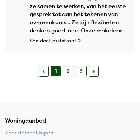
ze samen te werken, van het eerste
gesprek tot aan het tekenen van
overeenkomst. Ze zijn flexibel en
denken goed mee. Onze makelaar
was Lennard en het was fijn om te
Van der Horststraat 2
zien dat hij zoveel kennis had over
het verkopen van huizen.
1
2
3
Woningaanbod
Appartement kopen