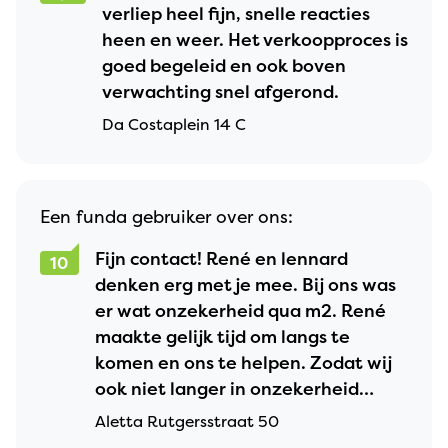
verliep heel fijn, snelle reacties
heen en weer. Het verkoopproces is
goed begeleid en ook boven
verwachting snel afgerond.
Da Costaplein 14 C
Een funda gebruiker over ons:
Fijn contact! René en lennard
10
denken erg met je mee. Bij ons was
er wat onzekerheid qua m2. René
maakte gelijk tijd om langs te
komen en ons te helpen. Zodat wij
ook niet langer in onzekerheid
zaten. Super fijn! Nogmaals, super
Aletta Rutgersstraat 50
blij met prins NVM makelaars!