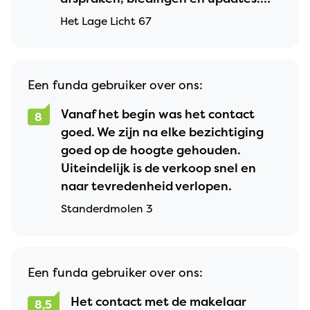
Ook het aanleveren van documenten
Het Lage Licht 67
ging via “Move” en was heel
makkelijk.
Een funda gebruiker over ons:
Vanaf het begin was het contact
8
goed. We zijn na elke bezichtiging
goed op de hoogte gehouden.
Uiteindelijk is de verkoop snel en
naar tevredenheid verlopen.
Standerdmolen 3
Een funda gebruiker over ons:
Het contact met de makelaar
8,5