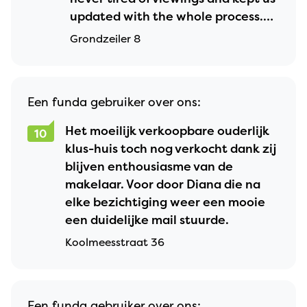
updated with the whole process.
We are satisfied with our choice.
Grondzeiler 8
Een funda gebruiker over ons:
Het moeilijk verkoopbare ouderlijk
10
klus-huis toch nog verkocht dank zij
blijven enthousiasme van de
makelaar. Voor door Diana die na
elke bezichtiging weer een mooie
een duidelijke mail stuurde.
Koolmeesstraat 36
Een funda gebruiker over ons: