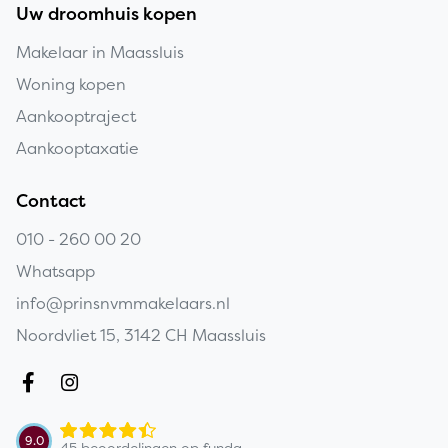
Uw droomhuis kopen
Makelaar in Maassluis
Woning kopen
Aankooptraject
Aankooptaxatie
Contact
010 - 260 00 20
Whatsapp
info@prinsnvmmakelaars.nl
Noordvliet 15, 3142 CH Maassluis
Copyright navigation
9.0