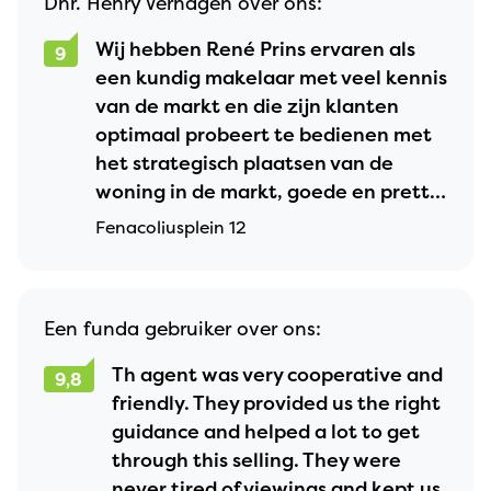
Dhr. Henry Verhagen over ons:
Wij hebben René Prins ervaren als
9
een kundig makelaar met veel kennis
van de markt en die zijn klanten
optimaal probeert te bedienen met
het strategisch plaatsen van de
woning in de markt, goede en prettig
verlopende communicatie.
Fenacoliusplein 12
Aanbevelenswaardige makelaar!
Een funda gebruiker over ons:
Th agent was very cooperative and
9,8
friendly. They provided us the right
guidance and helped a lot to get
through this selling. They were
never tired of viewings and kept us