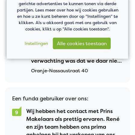
gerichte advertenties te kunnen tonen via derde
Dhr. Kortleve over ons:
partijen. Lees meer over hoe wij cookies gebruiken
en hoe u ze kunt beheren door op "Instellingen" te
Van begin tot het eind zijn wij goed
klikken. Als u akkoord gaat met ons gebruik van
8,8
cookies, klikt u op "Alle cookies toestaan".
geadviseerd en begeleidt. Het
plaatsen van het verkoopbord in de
Alle cookies toestaan
Instellingen
tuin is pas gebeurd toen wij er om
vroegen. Niet heel erg maar mijn
verwachting was dat we daar niet
om hoefden te vragen.
Oranje-Nassaustraat 40
Een funda gebruiker over ons:
Wij hebben het contact met Prins
9
Makelaars als prettig ervaren. René
en zijn team hebben ons prima
geholpen bij het verkopen van ons