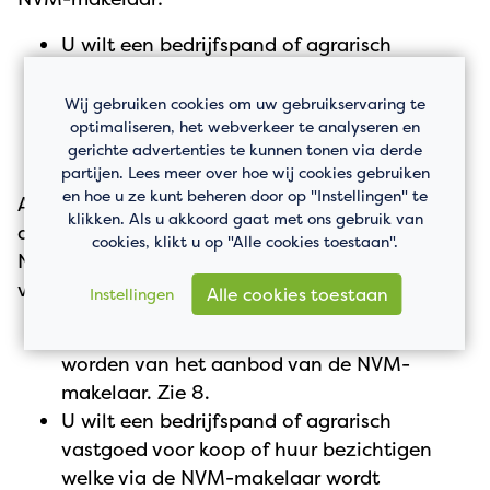
U wilt een bedrijfspand of agrarisch
vastgoed kopen. Zie 12.
U wilt een bedrijfspand of agrarisch
Wij gebruiken cookies om uw gebruikservaring te
optimaliseren, het webverkeer te analyseren en
vastgoed huren. Zie 13.
gerichte advertenties te kunnen tonen via derde
partijen. Lees meer over hoe wij cookies gebruiken
en hoe u ze kunt beheren door op "Instellingen" te
Als u op zoek bent naar een bedrijfspand of
klikken. Als u akkoord gaat met ons gebruik van
agrarisch vastgoed en u heeft hiervoor niet een
cookies, klikt u op "Alle cookies toestaan".
NVM-makelaar ingeschakeld dan zijn de
volgende situaties mogelijk:
Alle cookies toestaan
Instellingen
U wilt vrijblijvend op de hoogte gehouden
worden van het aanbod van de NVM-
makelaar. Zie 8.
U wilt een bedrijfspand of agrarisch
vastgoed voor koop of huur bezichtigen
welke via de NVM-makelaar wordt