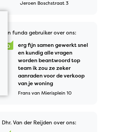
aangewezen makelaar kon
Jeroen Boschstraat 3
worden voor de verkoop
van mijn appartement, om
zo één persoon te hebben
die alle ins & outs wist van
Een funda gebruiker over ons:
mijn woning die ze
erg fijn samen gewerkt snel
10
vervolgens weer door kon
en kundig alle vragen
geven aan
worden beantwoord top
geïnteresseerden.
team ik zou ze zeker
Daarnaast was het fijn dat
aanraden voor de verkoop
ze wist wie de woning had
van je woning
bezichtigd en van iedereen
Frans van Mierisplein 10
een beeld had, zonder
(mogelijk) van de ene naar
de andere collega gestuurd
te gaan worden. Gelukkig
Dhr. Van der Reijden over ons:
kon dat en dat is zeer goed
bevallen, één