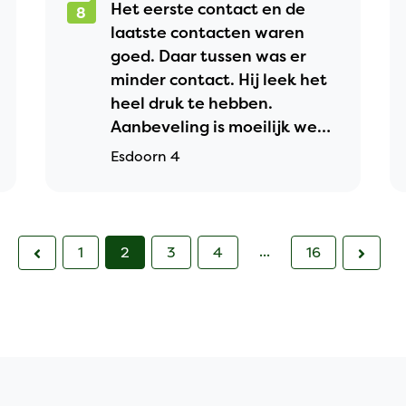
Het eerste contact en de
8
laatste contacten waren
goed. Daar tussen was er
minder contact. Hij leek het
heel druk te hebben.
Aanbeveling is moeilijk weer
te geven. Het zit er een
Esdoorn 4
beetje tussenin.
...
1
2
3
4
16