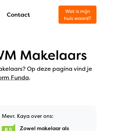
Wat is mijn
Contact
huis waard?
 NVM Makelaars
kelaars? Op deze pagina vind je
orm Funda
.
Mevr. Kaya over ons:
Zowel makelaar als
8,5