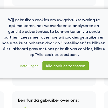
Wij gebruiken cookies om uw gebruikservaring te
optimaliseren, het webverkeer te analyseren en
Een funda gebruiker over ons:
gerichte advertenties te kunnen tonen via derde
Deskundige en betrokken
partijen. Lees meer over hoe wij cookies gebruiken en
10
hoe u ze kunt beheren door op "Instellingen" te klikken.
makelaar. Uitgebreide
Als u akkoord gaat met ons gebruik van cookies, klikt u
terugkoppeling na een
op "Alle cookies toestaan".
bezichtiging. Communicatie
verloopt soepel. Goede
Alle cookies toestaan
Instellingen
begeleiding in het
verkoopklaar maken van je
Buis 163
huis.
Een funda gebruiker over ons: