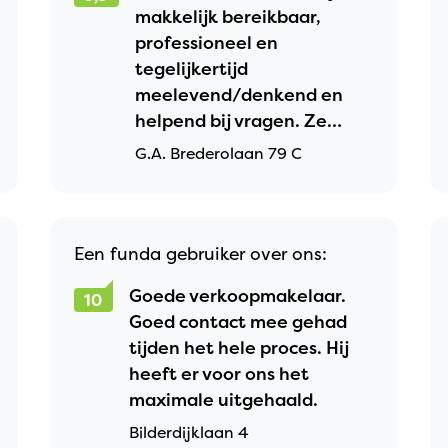
makkelijk bereikbaar,
professioneel en
tegelijkertijd
meelevend/denkend en
helpend bij vragen. Ze
heeft mij veel zorg uit
G.A. Brederolaan 79 C
handen genomen en het
hele verkoop-proces juist
afgehandeld..
Een funda gebruiker over ons:
Goede verkoopmakelaar.
10
Goed contact mee gehad
tijden het hele proces. Hij
heeft er voor ons het
maximale uitgehaald.
Bilderdijklaan 4