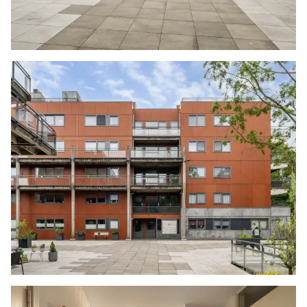
In principe ligt de notariskeuze bij de koper. Het
doorhalen van de hypothecaire inschrijving in
het kadaster moet door de verkoper betaald
worden. Zijn de kosten voor deze doorhaling
hoger dan € 400,- inclusief BTW dan wordt het
meerdere bij de koper in rekening gebracht.
Indien de koper een notaris kiest buiten een
straal van 20 kilometer van de verkochte
onroerende zaak dan zijn de eventuele kosten
die de notaris berekent voor een eventuele
verkoopvolmacht en legalisatie hiervan ten
behoeve van de verkoper voor rekening van de
koper.
Getekende koopovereenkomst
Een mondelinge overeenstemming tussen de
particuliere verkoper en de particuliere koper is