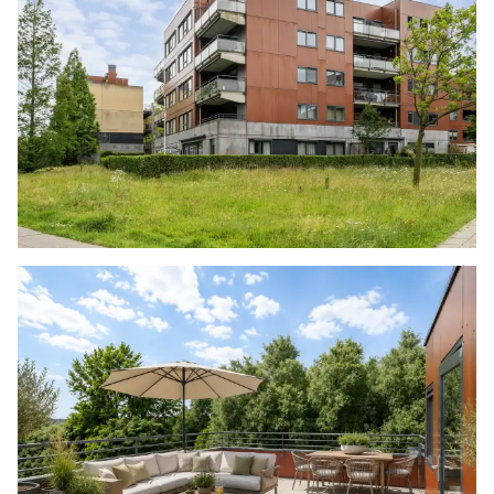
Na de trapopgang kom je op de overloop. Deze
is heerlijk licht dankzij de aanwezige ramen en
vanaf de overloop is er toegang tot de derde
slaapkamer en het dakterras, dat netjes is
voorzien van tegels.
De derde slaapkamer met vloerbedekking is
voorzien van een grote vaste kast en er hangt
een wastafel.
BIJZONDERHEDEN
- Voorzien van houten kozijnen met dubbel glas
- Balkon met een uitvalscherm
- Dakterras
- Veel kastruimte