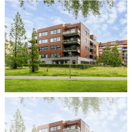
website / brochures en andere uitingen zo
actueel en nauwkeurig mogelijk weer te geven.
Onzerzijds wordt echter geen enkele
aansprakelijkheid aanvaard voor enige
onvolledigheid, onjuistheid of anderszins, dan
wel de gevolgen daarvan
Move.nl Dossier
Wanneer u bij ons een bezichtiging heeft
ingepland, krijgt u toegang tot het Move.nl
bezichtigingsdossier van de woning.
Woonoppervlakte
De Meetinstructie is gebaseerd op de NEN2580.
De Meetinstructie is bedoeld om een meer
eenduidige manier van meten toe te passen voor
het geven van een indicatie van de
gebruiksoppervlakte. De Meetinstructie sluit