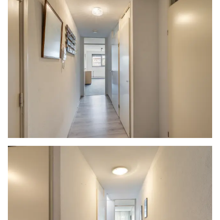
niet rechtsgeldig. Met andere woorden: er is
geen koop. Er is pas sprake van een
rechtsgeldige koop als de particuliere verkoper
en de particuliere koper de koopovereenkomst
hebben ondertekend. Dit vloeit voort uit artikel
7:2 Burgerlijk Wetboek. Een bevestiging van de
mondelinge overeenstemming per e-mail of een
toegestuurd concept van de koopovereenkomst
wordt overigens niet gezien als een
‘ondertekende koopovereenkomst’.
Gunning
Verkoper behoudt zich uitdrukkelijk het recht
voor het object te gunnen aan de gegadigde
van zijn keuze. Nadrukkelijk zij vermeld dat alle
informatie in deze brochure moet beschouwd
worden als een uitnodiging tot het doen van een