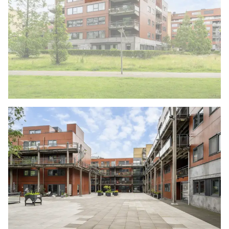
verschillen in meetuitkomsten niet volledig uit,
door bijvoorbeeld interpretatieverschillen,
afrondingen of beperkingen bij het uitvoeren
van de meting.
Indien de exacte maten voor een koper van
cruciaal belang zijn, adviseren wij deze zelf na
te meten. De (kandidaat)koper(s) zullen, indien
gewenst, daartoe in de gelegenheid gesteld
worden op een passend moment teneinde
teleurstellingen en schade te voorkomen.
Ouderdomsclausule
Bij woningen ouder dan 30 jaar zal er standaard
in de koopakte een ouderdomsclausule worden
opgenomen.
Notariskeuze en kosten