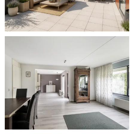
- Twee toiletten
- Cv-ketel
- Eigen berging in de onderbouw
- Vaste parkeerplaats in de parkeergarage
- Actieve VvE
- Bijdrage VvE is € 355,36 voor het appartement
en € 43,- voor de parkeergarage)
- Gelegen op eigen grond
- Bouwjaar 2002
- Energielabel A
- Woning wordt verkocht zonder Vragenlijst B
- Oplevering in overleg
Deze informatie is door ons met de nodige
zorgvuldigheid samengesteld. Prins NVM
Makelaars streeft ernaar de informatie op haar