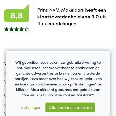
Prins NVM Makelaars heeft een
8,8
klanttevredenheid van 9.0
uit
45 beoordelingen.
Wij gebruiken cookies om uw gebruikservaring te
Woningaanbod
optimaliseren, het webverkeer te analyseren en
gerichte advertenties te kunnen tonen via derde
Appartement kopen
partijen. Lees meer over hoe wij cookies gebruiken
Woning kopen
en hoe u ze kunt beheren door op "Instellingen" te
klikken. Als u akkoord gaat met ons gebruik van
cookies, klikt u op "Alle cookies toestaan".
Uw huis verkopen
Woning verkopen
Alle cookies toestaan
Instellingen
Wat is mijn huis waard?