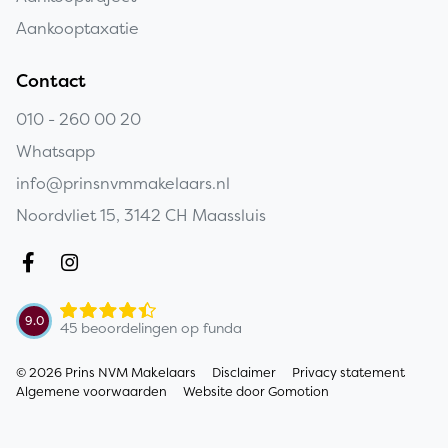
Aankooptaxatie
Contact
010 - 260 00 20
Whatsapp
info@prinsnvmmakelaars.nl
Noordvliet 15, 3142 CH Maassluis
Copyright navigation
9.0
45 beoordelingen op funda
© 2026 Prins NVM Makelaars
Disclaimer
Privacy statement
Algemene voorwaarden
Website door
Gomotion