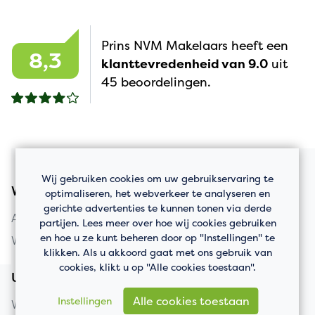
Prins NVM Makelaars heeft een
8,3
klanttevredenheid van 9.0
uit
45 beoordelingen.
Wij gebruiken cookies om uw gebruikservaring te
Woningaanbod
optimaliseren, het webverkeer te analyseren en
gerichte advertenties te kunnen tonen via derde
Appartement kopen
partijen. Lees meer over hoe wij cookies gebruiken
en hoe u ze kunt beheren door op "Instellingen" te
Woning kopen
klikken. Als u akkoord gaat met ons gebruik van
cookies, klikt u op "Alle cookies toestaan".
Uw huis verkopen
Alle cookies toestaan
Instellingen
Woning verkopen