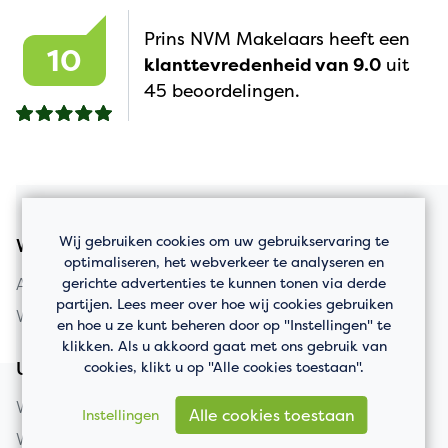
Prins NVM Makelaars heeft een
10
klanttevredenheid van 9.0
uit
45 beoordelingen.
Wij gebruiken cookies om uw gebruikservaring te
Woningaanbod
optimaliseren, het webverkeer te analyseren en
gerichte advertenties te kunnen tonen via derde
Appartement kopen
partijen. Lees meer over hoe wij cookies gebruiken
Woning kopen
en hoe u ze kunt beheren door op "Instellingen" te
klikken. Als u akkoord gaat met ons gebruik van
cookies, klikt u op "Alle cookies toestaan".
Uw huis verkopen
Woning verkopen
Alle cookies toestaan
Instellingen
Wat is mijn huis waard?