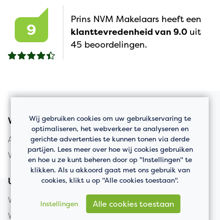
Prins NVM Makelaars heeft een
9
klanttevredenheid van 9.0
uit
45 beoordelingen.
Wij gebruiken cookies om uw gebruikservaring te
Woningaanbod
optimaliseren, het webverkeer te analyseren en
gerichte advertenties te kunnen tonen via derde
Appartement kopen
partijen. Lees meer over hoe wij cookies gebruiken
Woning kopen
en hoe u ze kunt beheren door op "Instellingen" te
klikken. Als u akkoord gaat met ons gebruik van
cookies, klikt u op "Alle cookies toestaan".
Uw huis verkopen
Woning verkopen
Alle cookies toestaan
Instellingen
Wat is mijn huis waard?