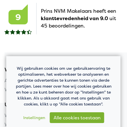
Prins NVM Makelaars heeft een
9
klanttevredenheid van 9.0
uit
45 beoordelingen.
Wij gebruiken cookies om uw gebruikservaring te
Woningaanbod
optimaliseren, het webverkeer te analyseren en
gerichte advertenties te kunnen tonen via derde
Appartement kopen
partijen. Lees meer over hoe wij cookies gebruiken
Woning kopen
en hoe u ze kunt beheren door op "Instellingen" te
klikken. Als u akkoord gaat met ons gebruik van
cookies, klikt u op "Alle cookies toestaan".
Uw huis verkopen
Woning verkopen
Alle cookies toestaan
Instellingen
Wat is mijn huis waard?