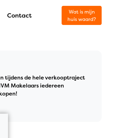
Wat is mijn
Contact
huis waard?
 tijdens de hele verkooptraject
s NVM Makelaars iedereen
rkopen!