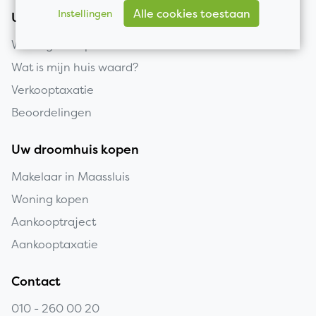
Alle cookies toestaan
Instellingen
Uw huis verkopen
Woning verkopen
Wat is mijn huis waard?
Verkooptaxatie
Beoordelingen
Uw droomhuis kopen
Makelaar in Maassluis
Woning kopen
Aankooptraject
Aankooptaxatie
Contact
010 - 260 00 20