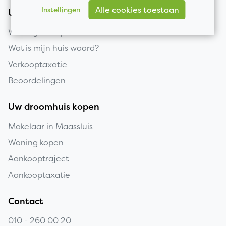
Alle cookies toestaan
Instellingen
Uw huis verkopen
Woning verkopen
Wat is mijn huis waard?
Verkooptaxatie
Beoordelingen
Uw droomhuis kopen
Makelaar in Maassluis
Woning kopen
Aankooptraject
Aankooptaxatie
Contact
010 - 260 00 20